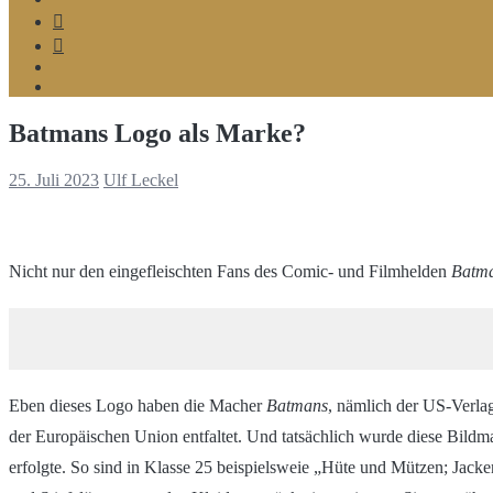
Telegram
Google
MyBusiness
Podcast
Spotify
Batmans Logo als Marke?
25. Juli 2023
Ulf Leckel
Nicht nur den eingefleischten Fans des Comic- und Filmhelden
Batm
Eben dieses Logo haben die Macher
Batmans
, nämlich der US-Verla
der Europäischen Union entfaltet. Und tatsächlich wurde diese Bild
erfolgte. So sind in Klasse 25 beispielsweie „Hüte und Mützen; Jac