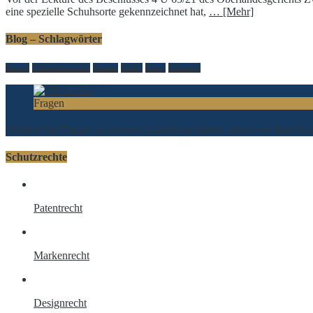
eine spezielle Schuhsorte gekennzeichnet hat,
… [Mehr]
Blog – Schlagwörter
Design
Gebrauchsmuster
Kanzlei
Marke
Patent
Sonstiges
Fragen
“Sollten Sie Fragen zu unseren Leistungen haben, sehen wir Ihrer 
Schutzrechte
Patentrecht
Markenrecht
Designrecht