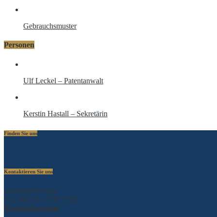
Gebrauchsmuster
Personen
Ulf Leckel – Patentanwalt
Kerstin Hastall – Sekretärin
Finden Sie uns
Kontaktieren Sie uns
info@leckel.com
Tel.: 06233 – 778 75 05
Kontaktformular