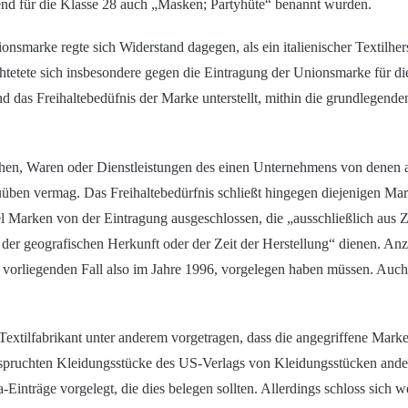
rend für die Klasse 28 auch „Masken; Partyhüte“ benannt wurden.
onsmarke regte sich Widerstand dagegen, als ein italienischer Textilher
chtetete sich insbesondere gegen die Eintragung der Unionsmarke für d
das Freihaltebedüfnis der Marke unterstellt, mithin die grundlegenden
tehen, Waren oder Dienstleistungen des einen Unternehmens von denen 
uüben vermag. Das Freihaltebedürfnis schließt hingegen diejenigen Mar
el Marken von der Eintragung ausgeschlossen, die „ausschließlich au
der geografischen Herkunft oder der Zeit der Herstellung“ dienen. Anzu
vorliegenden Fall also im Jahre 1996, vorgelegen haben müssen. Auch tr
extilfabrikant unter anderem vorgetragen, dass die angegriffene Marke
anspruchten Kleidungsstücke des US-Verlags von Kleidungsstücken an
inträge vorgelegt, die dies belegen sollten. Allerdings schloss sich