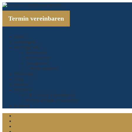
Termin vereinbaren
Home
Leistungen
Rechtsgebiete
Patentrecht
Markenrecht
Designrecht
Gebrauchsmuster
Förderung
Blog
Podcast
Personen
Ulf Leckel – Patentanwalt
Kerstin Hastall – Sekretärin
Kontakt
Linkedin
Xing
Twitter
Facebook