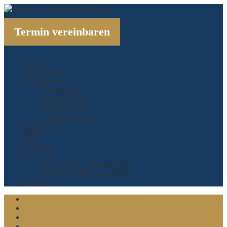
Termin vereinbaren
Home
Leistungen
Rechtsgebiete
Patentrecht
Markenrecht
Designrecht
Gebrauchsmuster
Förderung
Blog
Podcast
Personen
Ulf Leckel – Patentanwalt
Kerstin Hastall – Sekretärin
Kontakt
Linkedin
Xing
Twitter
Facebook