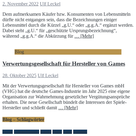
2. November 2022
Ulf Leckel
Dem aufmerksamen Käufer bzw. Konsumenten von Lebensmitteln
dürfte nicht entgangen sein, dass die Bezeichnungen einiger
Lebensmittel durch die Kürzel „g.U.“ oder „g.g.A.“ ergänzt werden.
Dabei steht „g.U.“ für „geschützte Ursprungsbezeichnung“,
während „g.g.A.“ die Abkürzung für
… [Mehr]
Blog
Verwertungsgesellschaft für Hersteller von Games
28. Oktober 2025
Ulf Leckel
Mit der Verwertungsgesellschaft für Hersteller von Games mbH
(VHG) hat die deutsche Games-Industrie im Jahr 2025 eine eigene
Organisation zur Wahrnehmung gesetzlicher Vergütungsansprüche
erhalten. Die neue Gesellschaft bündelt die Interessen der Spiele-
Hersteller und schließt damit
… [Mehr]
Blog – Schlagwörter
Design
Gebrauchsmuster
Kanzlei
Marke
Patent
Sonstiges