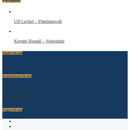
Personen
Ulf Leckel – Patentanwalt
Kerstin Hastall – Sekretärin
Finden Sie uns
Kontaktieren Sie uns
info@leckel.com
Tel.: 06233 – 778 75 05
Kontaktformular
Folgen Sie uns
Xing
Linkedin