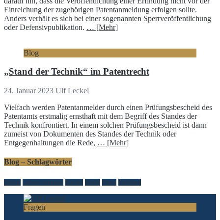
darauf hin, dass die Veröffentlichung einer Erfindung nicht vor der
Einreichung der zugehörigen Patentanmeldung erfolgen sollte.
Anders verhält es sich bei einer sogenannten Sperrveröffentlichung
oder Defensivpublikation.
… [Mehr]
Blog
„Stand der Technik“ im Patentrecht
24. Januar 2023
Ulf Leckel
Vielfach werden Patentanmelder durch einen Prüfungsbescheid des
Patentamts erstmalig ernsthaft mit dem Begriff des Standes der
Technik konfrontiert. In einem solchen Prüfungsbescheid ist dann
zumeist von Dokumenten des Standes der Technik oder
Entgegenhaltungen die Rede,
… [Mehr]
Blog – Schlagwörter
Design
Gebrauchsmuster
Kanzlei
Marke
Patent
Sonstiges
Fragen