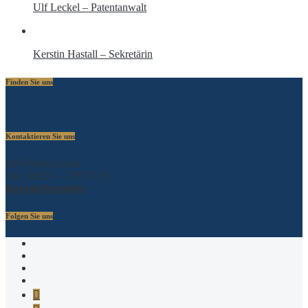
Ulf Leckel – Patentanwalt
Kerstin Hastall – Sekretärin
Finden Sie uns
Kontaktieren Sie uns
info@leckel.com
Tel.: 06233 – 778 75 05
Kontaktformular
Folgen Sie uns
Xing
Linkedin
Twitter
Facebook
Telegram
Google