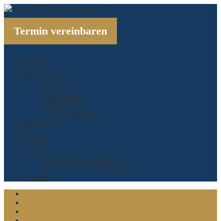
Termin vereinbaren
Home
Leistungen
Rechtsgebiete
Patentrecht
Markenrecht
Designrecht
Gebrauchsmuster
Förderung
Blog
Podcast
Personen
Ulf Leckel – Patentanwalt
Kerstin Hastall – Sekretärin
Kontakt
Linkedin
Xing
Twitter
Facebook