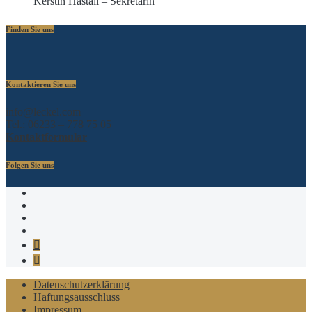
Kerstin Hastall – Sekretärin
Finden Sie uns
Kontaktieren Sie uns
info@leckel.com
Tel.: 06233 – 778 75 05
Kontaktformular
Folgen Sie uns
Xing
Linkedin
Twitter
Facebook
Telegram
Google
MyBusiness
Datenschutzerklärung
Haftungsausschluss
Impressum