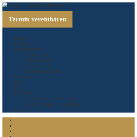
Termin vereinbaren
Home
Leistungen
Rechtsgebiete
Patentrecht
Markenrecht
Designrecht
Gebrauchsmuster
Förderung
Blog
Podcast
Personen
Ulf Leckel – Patentanwalt
Kerstin Hastall – Sekretärin
Kontakt
Linkedin
Xing
Twitter
Facebook