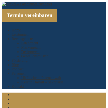
Termin vereinbaren
Home
Leistungen
Rechtsgebiete
Patentrecht
Markenrecht
Designrecht
Gebrauchsmuster
Förderung
Blog
Podcast
Personen
Ulf Leckel – Patentanwalt
Kerstin Hastall – Sekretärin
Kontakt
Linkedin
Xing
Twitter
Facebook