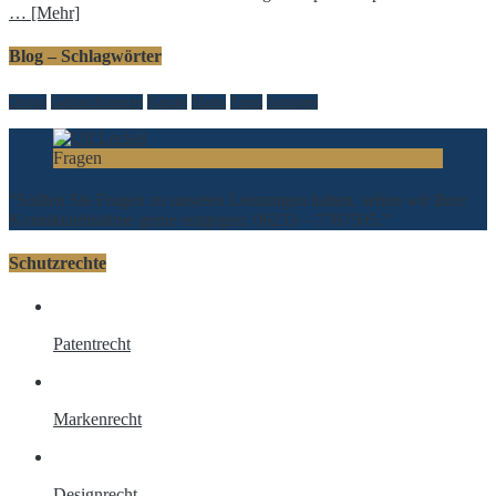
… [Mehr]
Blog – Schlagwörter
Design
Gebrauchsmuster
Kanzlei
Marke
Patent
Sonstiges
Fragen
“Sollten Sie Fragen zu unseren Leistungen haben, sehen wir Ihrer
Kontaktaufnahme gerne entgegen: 06233 – 7787505.”
Schutzrechte
Patentrecht
Markenrecht
Designrecht