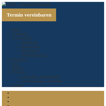
Termin vereinbaren
Home
Leistungen
Rechtsgebiete
Patentrecht
Markenrecht
Designrecht
Gebrauchsmuster
Förderung
Blog
Podcast
Personen
Ulf Leckel – Patentanwalt
Kerstin Hastall – Sekretärin
Kontakt
Linkedin
Xing
Twitter
Facebook