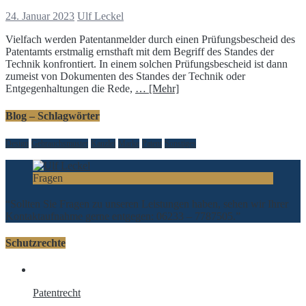
24. Januar 2023
Ulf Leckel
Vielfach werden Patentanmelder durch einen Prüfungsbescheid des
Patentamts erstmalig ernsthaft mit dem Begriff des Standes der
Technik konfrontiert. In einem solchen Prüfungsbescheid ist dann
zumeist von Dokumenten des Standes der Technik oder
Entgegenhaltungen die Rede,
… [Mehr]
Blog – Schlagwörter
Design
Gebrauchsmuster
Kanzlei
Marke
Patent
Sonstiges
Fragen
“Sollten Sie Fragen zu unseren Leistungen haben, sehen wir Ihrer
Kontaktaufnahme gerne entgegen: 06233 – 7787505.”
Schutzrechte
Patentrecht