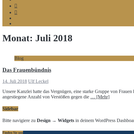
Telegram
Google
MyBusiness
Podcast
Spotify
Monat:
Juli 2018
Blog
Das Frauenbündnis
14. Juli 2018
Ulf Leckel
Unsere Kanzlei hatte das Vergnügen, eine starke Gruppe von Frauen 
angestiegene Anzahl von Verstößen gegen die
… [Mehr]
Sidebar
Bitte navigiere zu
Design → Widgets
in deinem WordPress Dashboard
Finden Sie uns