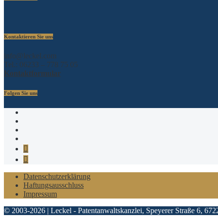
Kontaktieren Sie uns
info@leckel.com
Tel.: 06233 – 778 75 05
Kontaktformular
Folgen Sie uns
Xing
Linkedin
Twitter
Facebook
Telegram
Google
MyBusiness
Datenschutzerklärung
Haftungsausschluss
Impressum
© 2003-2026 | Leckel - Patentanwaltskanzlei, Speyerer Straße 6, 672