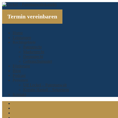
Termin vereinbaren
Home
Leistungen
Rechtsgebiete
Patentrecht
Markenrecht
Designrecht
Gebrauchsmuster
Förderung
Blog
Podcast
Personen
Ulf Leckel – Patentanwalt
Kerstin Hastall – Sekretärin
Kontakt
Linkedin
Xing
Twitter
Facebook