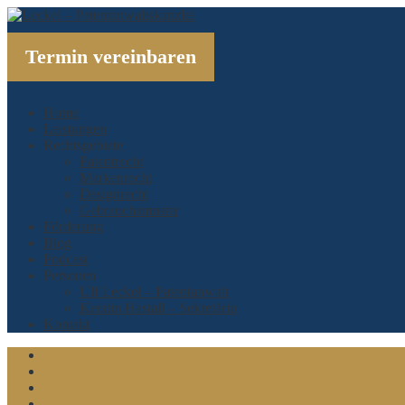
Termin vereinbaren
Home
Leistungen
Rechtsgebiete
Patentrecht
Markenrecht
Designrecht
Gebrauchsmuster
Förderung
Blog
Podcast
Personen
Ulf Leckel – Patentanwalt
Kerstin Hastall – Sekretärin
Kontakt
Linkedin
Xing
Twitter
Facebook