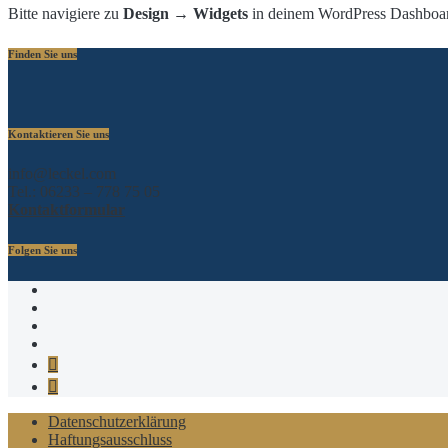
Bitte navigiere zu
Design → Widgets
in deinem WordPress Dashboard
Finden Sie uns
Kontaktieren Sie uns
info@leckel.com
Tel.: 06233 – 778 75 05
Kontaktformular
Folgen Sie uns
Xing
Linkedin
Twitter
Facebook
Telegram
Google
MyBusiness
Datenschutzerklärung
Haftungsausschluss