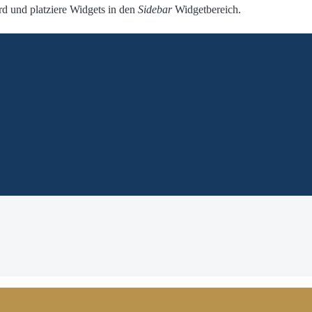
 und platziere Widgets in den
Sidebar
Widgetbereich.