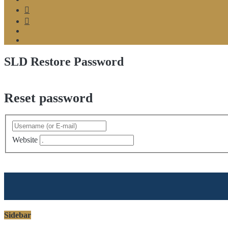
Telegram
Google
MyBusiness
Podcast
Spotify
SLD Restore Password
Reset password
Website
Sidebar